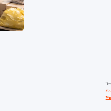
Чт
26
Уз