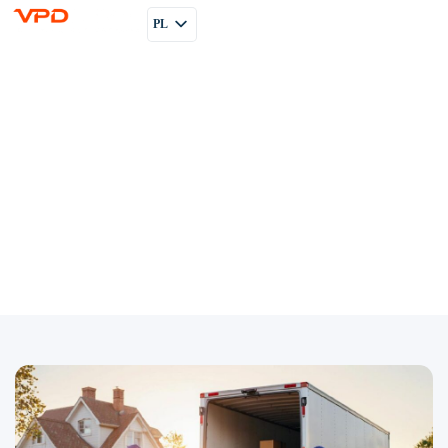
PL
EN
RU