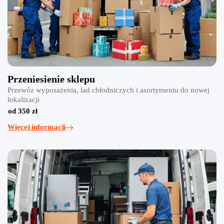
Przeniesienie sklepu
Przewóz wyposażenia, lad chłodniczych i asortymentu do nowej
lokalizacji
od 350 zł
Więcej informacji