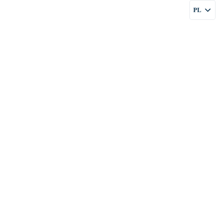
PL
FIRMIE
USŁUGI
CENY
BLOG
KONTAKT
EN
RU