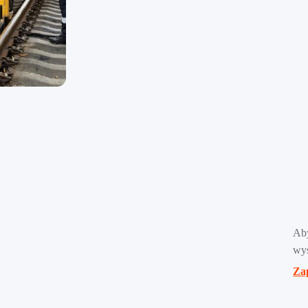
Ab
wyś
Zap