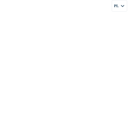
PL
FIRMIE
USŁUGI
CENY
BLOG
KONTAKT
EN
RU