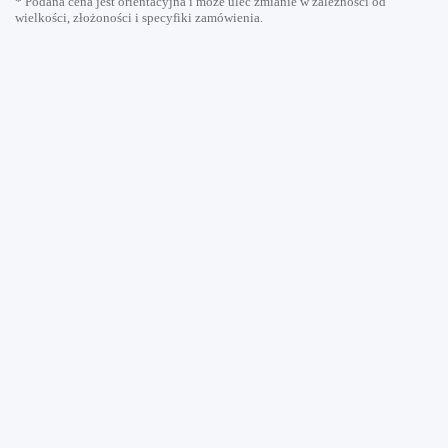
* Podana cena jest orientacyjna i może ulec zmianie w zależności od
wielkości, złożoności i specyfiki zamówienia.