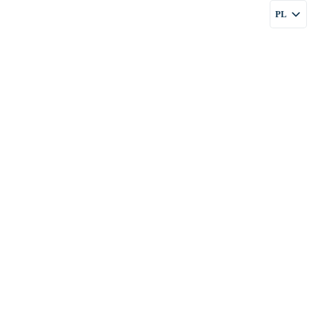
PL
FIRMIE
USŁUGI
CENY
BLOG
KONTAKT
EN
RU