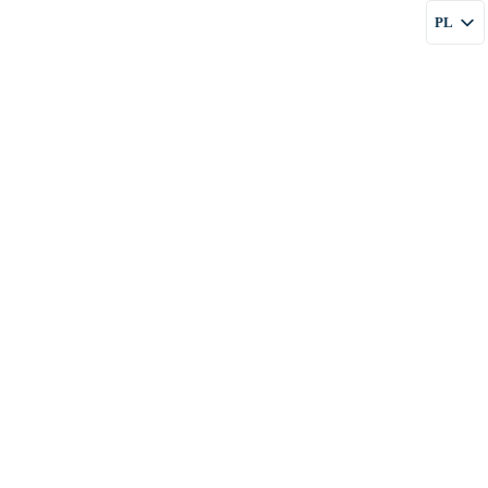
PL
FIRMIE
USŁUGI
CENY
BLOG
KONTAKT
EN
RU