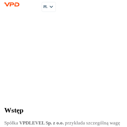
PL
EN
RU
Wstęp
Spółka
VPDLEVEL Sp. z o.o.
przykłada szczególną wagę