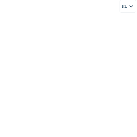
PL
FIRMIE
USŁUGI
CENY
BLOG
KONTAKT
EN
RU